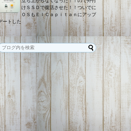
立ち上がらなくなった！！ので外付
けＳＳＤで復活させた！！ついでに
ＯＳもＥｌＣａｐｉｔａｎにアップ
デートした