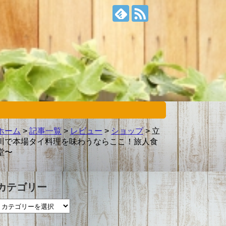
ホーム
>
記事一覧
>
レビュー
>
ショップ
>
立
川で本場タイ料理を味わうならここ！旅人食
堂〜
カテゴリー