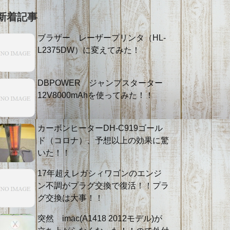
新着記事
ブラザー レーザープリンタ（HL-
L2375DW）に変えてみた！
DBPOWER ジャンプスターター
12V8000mAhを使ってみた！！
カーボンヒーターDH-C919ゴール
ド（コロナ）、予想以上の効果に驚
いた！！
17年超えレガシィワゴンのエンジ
ン不調がプラグ交換で復活！！プラ
グ交換は大事！！
突然 imac(A1418 2012モデル)が