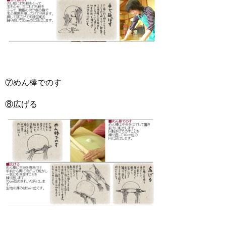
⑦めん棒でのす
⑧広げる