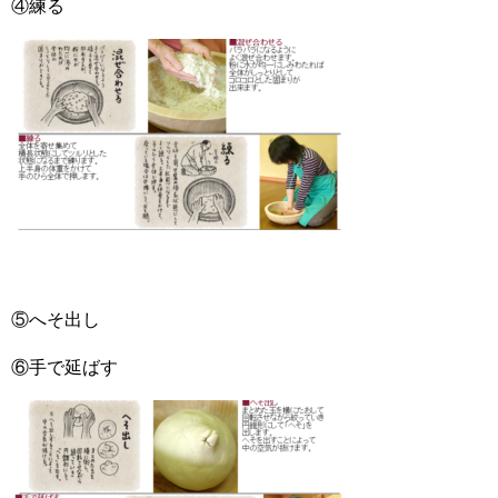
④練る
⑤へそ出し
⑥手で延ばす