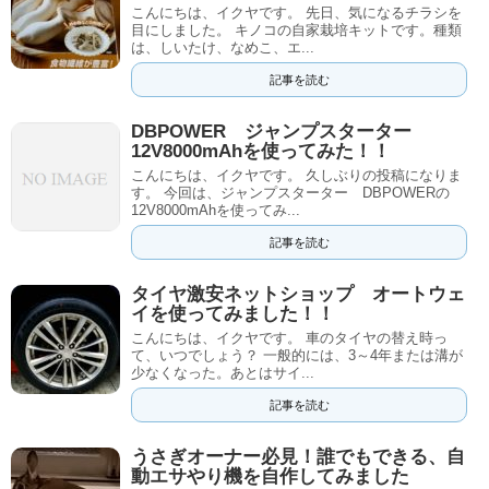
こんにちは、イクヤです。 先日、気になるチラシを
目にしました。 キノコの自家栽培キットです。種類
は、しいたけ、なめこ、エ...
記事を読む
DBPOWER ジャンプスターター
12V8000mAhを使ってみた！！
こんにちは、イクヤです。 久しぶりの投稿になりま
す。 今回は、ジャンプスターター DBPOWERの
12V8000mAhを使ってみ...
記事を読む
タイヤ激安ネットショップ オートウェ
イを使ってみました！！
こんにちは、イクヤです。 車のタイヤの替え時っ
て、いつでしょう？ 一般的には、3～4年または溝が
少なくなった。あとはサイ...
記事を読む
うさぎオーナー必見！誰でもできる、自
動エサやり機を自作してみました