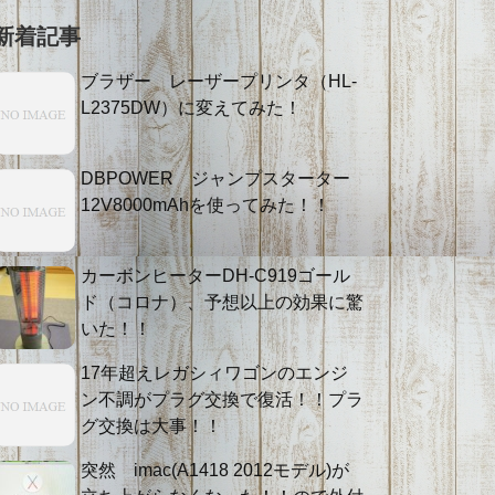
新着記事
ブラザー レーザープリンタ（HL-
L2375DW）に変えてみた！
DBPOWER ジャンプスターター
12V8000mAhを使ってみた！！
カーボンヒーターDH-C919ゴール
ド（コロナ）、予想以上の効果に驚
いた！！
17年超えレガシィワゴンのエンジ
ン不調がプラグ交換で復活！！プラ
グ交換は大事！！
突然 imac(A1418 2012モデル)が