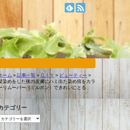
ホーム
>
記事一覧
>
ＤＩＹ
>
ビューティー
>
髪染めをした後の皮膚にハミ出た染め痕をカラ
ーリムーバー（ミルボン）できれいにとる
カテゴリー