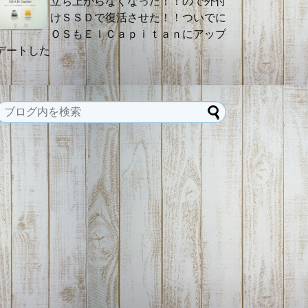
立ち上がらなくなった！！ので外付
けＳＳＤで復活させた！！ついでに
ＯＳもＥｌＣａｐｉｔａｎにアップ
デートした