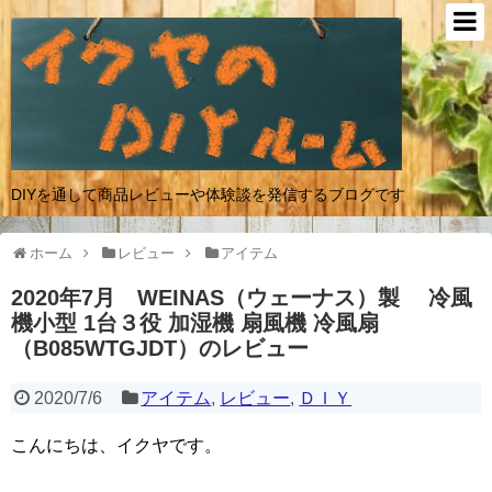
DIYを通して商品レビューや体験談を発信するブログです
ホーム
レビュー
アイテム
2020年7月 WEINAS（ウェーナス）製 冷風
機小型 1台３役 加湿機 扇風機 冷風扇
（B085WTGJDT）のレビュー
2020/7/6
アイテム
,
レビュー
,
ＤＩＹ
こんにちは、イクヤです。