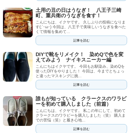
土用の丑の日はうなぎ！ 八王子三崎
町、重兵衛のうなぎを食す！
こんにちは、イクヤです。 久しぶりの投稿になりま
す(;´･ω･) 今回は、八王子で美味しいうなぎを食べた
くて情報を集めて...
記事を読む
DIYで靴をリメイク！ 染めQで色を変
えてみよう ナイキスニーカー編
こんにちはイクヤです。 今回もお馴染み、染めQを
使ったDIYをやりました！ 今回は、今までとちょっ
と違ったマスキングに挑...
記事を読む
誰もが知っている クラークスのワラビ
ーを初めて購入しました（前篇）
こんにちは、イクヤです。 私この年にして、初めて
クラークスのワラビーを購入しました（笑） 購入ま
での苦悩（笑）と履き心地...
記事を読む