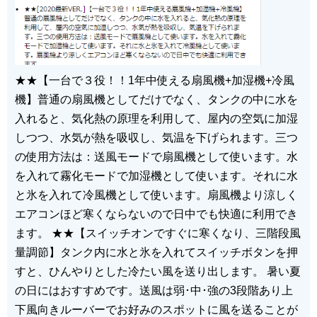
★★【一台で３役！！1年中使える扇風機+加湿機+冷風
機】普通の扇風機としてだけでなく、タンクの中に水を
入れると、気化熱の原理を利用して、屋内の空気に加湿
しつつ、水気が熱を吸収し、気温を下げられます。三つ
の使用方法は：送風モードで扇風機として使います。水
を入れて霧化モードで加湿機として使います。それに水
と氷を入れて冷風機として使います。扇風機より涼しく
エアコンほど寒くならないので日中でも快適に利用でき
ます。
★★【スイッチオンですぐに寒くなり、三階段風
量調節】タンク内に水と氷を入れてスイッチボタンを押
すと、ひんやりとした冷たい風を送り出します。
暑い夏
の日にはおすすめです。送風は弱･中･強の3段階あり上
下風向きルーバーでお好みのスポットに風を送ることが